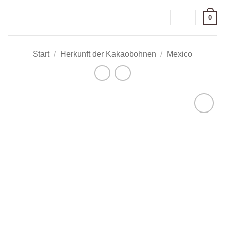
Zum
0
Inhalt
springen
Start
/
Herkunft der Kakaobohnen
/
Mexico
Zur
Wunschliste
hinzufügen