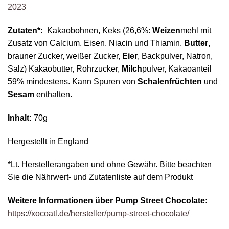
2023
Zutaten*:
Kakaobohnen, Keks (26,6%:
Weizen
mehl mit
Zusatz von Calcium, Eisen, Niacin und Thiamin,
Butter
,
brauner Zucker, weißer Zucker,
Eier
, Backpulver, Natron,
Salz) Kakaobutter, Rohrzucker,
Milch
pulver, Kakaoanteil
59% mindestens. Kann Spuren von
Schalenfrüchten
und
Sesam
enthalten.
Inhalt:
70g
Hergestellt in England
*Lt. Herstellerangaben und ohne Gewähr. Bitte beachten
Sie die Nährwert- und Zutatenliste auf dem Produkt
Weitere Informationen über
Pump Street Chocolate:
https://xocoatl.de/hersteller/pump-street-chocolate/