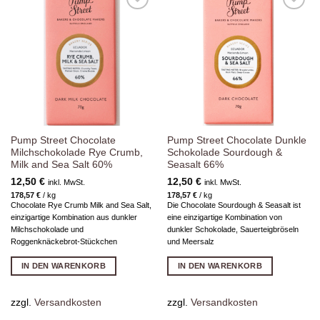
Zur
Zur
Wunschliste
Wunschliste
hinzufügen
hinzufügen
Pump Street Chocolate
Pump Street Chocolate Dunkle
Milchschokolade Rye Crumb,
Schokolade Sourdough &
Milk and Sea Salt 60%
Seasalt 66%
12,50
€
12,50
€
inkl. MwSt.
inkl. MwSt.
178,57
€
/
kg
178,57
€
/
kg
Chocolate Rye Crumb Milk and Sea Salt,
Die Chocolate Sourdough & Seasalt ist
einzigartige Kombination aus dunkler
eine einzigartige Kombination von
Milchschokolade und
dunkler Schokolade, Sauerteigbröseln
Roggenknäckebrot-Stückchen
und Meersalz
IN DEN WARENKORB
IN DEN WARENKORB
zzgl.
Versandkosten
zzgl.
Versandkosten