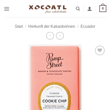
Zum
0
Inhalt
springen
Start
/
Herkunft der Kakaobohnen
/
Ecuador
Zur
Wunschliste
hinzufügen