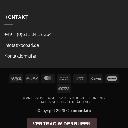
KONTAKT
+49 – (0)611-34 17 364
info(at)xocoatl.de
Kontaktformular
Visa
PayPal
MasterCard
Bank
Cash
Klarna
Maes
Transfer
on
Sofort
Pickup
IMPRESSUM
AGB
WIDERRUFSBELEHRUNG
DATENSCHUTZERKLÄRUNG
Copyright 2026 ©
xocoatl.de
VERTRAG WIDERRUFEN