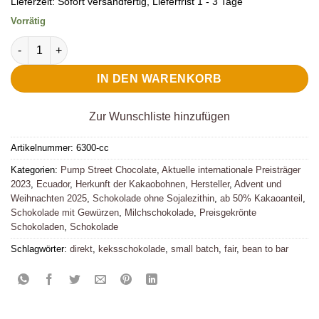
Lieferzeit:
Sofort versandfertig, Lieferfrist 1 - 3 Tage
Vorrätig
Pump Street Chocolate Milchschokolade Cookie Chip 60% Men
IN DEN WARENKORB
Zur Wunschliste hinzufügen
Artikelnummer:
6300-cc
Kategorien:
Pump Street Chocolate
,
Aktuelle internationale Preisträger
2023
,
Ecuador
,
Herkunft der Kakaobohnen
,
Hersteller
,
Advent und
Weihnachten 2025
,
Schokolade ohne Sojalezithin
,
ab 50% Kakaoanteil
,
Schokolade mit Gewürzen
,
Milchschokolade
,
Preisgekrönte
Schokoladen
,
Schokolade
Schlagwörter:
direkt
,
keksschokolade
,
small batch
,
fair
,
bean to bar