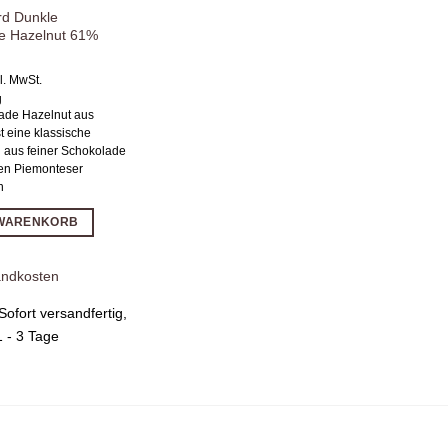
d Dunkle
e Hazelnut 61%
l. MwSt.
g
ade Hazelnut aus
t eine klassische
 aus feiner Schokolade
hen Piemonteser
n
 WARENKORB
andkosten
Sofort versandfertig,
 1 - 3 Tage