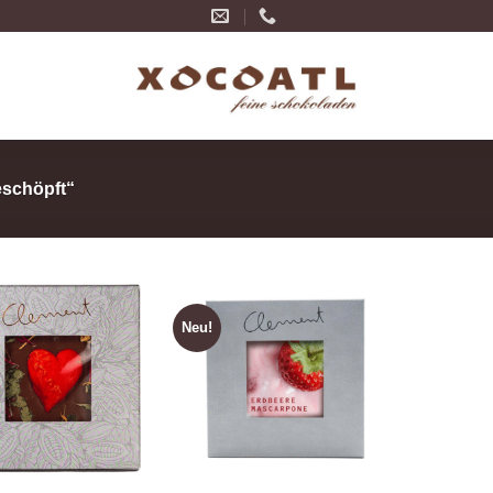
eschöpft“
Neu!
Zur
Zur
Wunschliste
Wunschliste
hinzufügen
hinzufügen