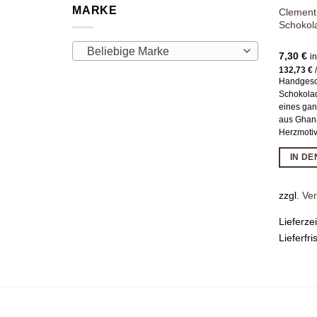
MARKE
Clement
Schokol
Beliebige Marke
7,30
€
i
132,73
€
Handgesc
Schokola
eines gan
aus Ghan
Herzmotiv
IN D
zzgl.
Ve
Lieferze
Lieferfri