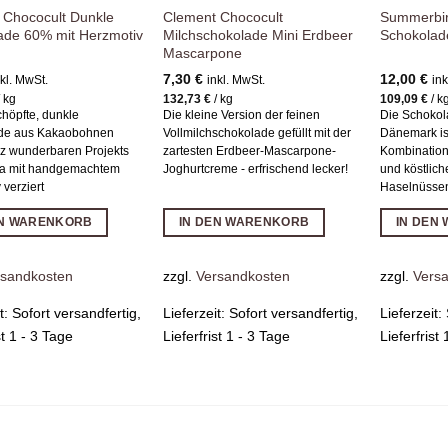
 Chococult Dunkle
Clement Chococult
Summerbir
ade 60% mit Herzmotiv
Milchschokolade Mini Erdbeer
Schokolad
Mascarpone
7,30
€
12,00
€
nkl. MwSt.
inkl. MwSt.
ink
/
kg
132,73
€
/
kg
109,09
€
/
k
höpfte, dunkle
Die kleine Version der feinen
Die Schokol
de aus Kakaobohnen
Vollmilchschokolade gefüllt mit der
Dänemark is
z wunderbaren Projekts
zartesten Erdbeer-Mascarpone-
Kombination
a mit handgemachtem
Joghurtcreme - erfrischend lecker!
und köstlic
 verziert
Haselnüsse
EN WARENKORB
IN DEN WARENKORB
IN DEN
rsandkosten
zzgl.
Versandkosten
zzgl.
Vers
it:
Sofort versandfertig,
Lieferzeit:
Sofort versandfertig,
Lieferzeit:
st 1 - 3 Tage
Lieferfrist 1 - 3 Tage
Lieferfrist