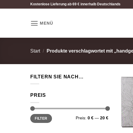
Zum
Kostenlose Lieferung ab 69 € innerhalb Deutschlands
Inhalt
springen
MENÜ
Start
/
Produkte verschlagwortet mit „handg
FILTERN SIE NACH…
PREIS
Min.
Max.
Preis:
0 €
—
20 €
FILTER
Preis
Preis