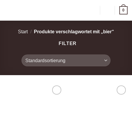
Zum
0
Inhalt
springen
Start
/
Produkte verschlagwortet mit „bier“
FILTER
Zur
Zur
Wunschliste
Wunschliste
hinzufügen
hinzufügen