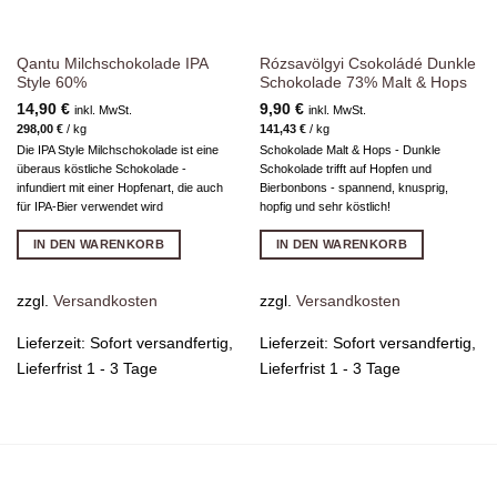
Qantu Milchschokolade IPA
Rózsavölgyi Csokoládé Dunkle
Style 60%
Schokolade 73% Malt & Hops
14,90
€
9,90
€
inkl. MwSt.
inkl. MwSt.
298,00
€
/
kg
141,43
€
/
kg
Die IPA Style Milchschokolade ist eine
Schokolade Malt & Hops - Dunkle
überaus köstliche Schokolade -
Schokolade trifft auf Hopfen und
infundiert mit einer Hopfenart, die auch
Bierbonbons - spannend, knusprig,
für IPA-Bier verwendet wird
hopfig und sehr köstlich!
IN DEN WARENKORB
IN DEN WARENKORB
zzgl.
Versandkosten
zzgl.
Versandkosten
Lieferzeit:
Sofort versandfertig,
Lieferzeit:
Sofort versandfertig,
Lieferfrist 1 - 3 Tage
Lieferfrist 1 - 3 Tage