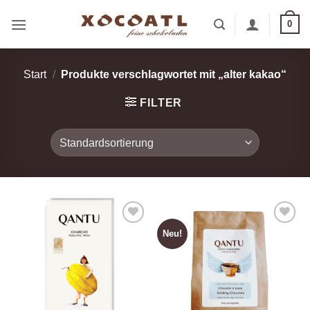
Zum
0
Inhalt
springen
Start
/
Produkte verschlagwortet mit „alter kakao“
FILTER
Neu!
Zur
Zur
Wunschliste
Wunschliste
hinzufügen
hinzufügen