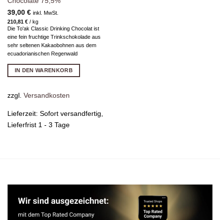
Chocolate 75,5%
39,00
€
inkl. MwSt.
210,81
€
/
kg
Die To'ak Classic Drinking Chocolat ist
eine fein fruchtige Trinkschokolade aus
sehr seltenen Kakaobohnen aus dem
ecuadorianischen Regenwald
IN DEN WARENKORB
zzgl.
Versandkosten
Lieferzeit:
Sofort versandfertig,
Lieferfrist 1 - 3 Tage