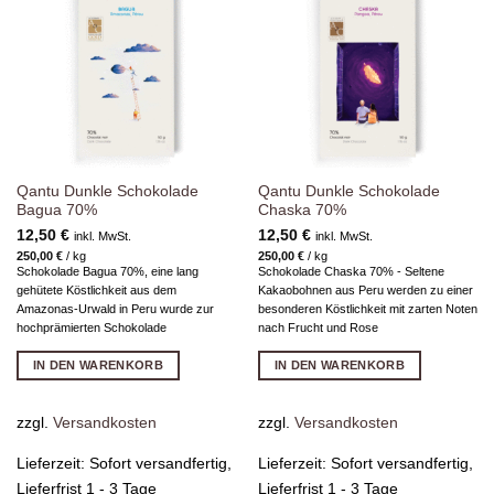
Zur
Zur
Wunschliste
Wunschliste
hinzufügen
hinzufügen
Qantu Dunkle Schokolade
Qantu Dunkle Schokolade
Bagua 70%
Chaska 70%
12,50
€
12,50
€
inkl. MwSt.
inkl. MwSt.
250,00
€
/
kg
250,00
€
/
kg
Schokolade Bagua 70%, eine lang
Schokolade Chaska 70% - Seltene
gehütete Köstlichkeit aus dem
Kakaobohnen aus Peru werden zu einer
Amazonas-Urwald in Peru wurde zur
besonderen Köstlichkeit mit zarten Noten
hochprämierten Schokolade
nach Frucht und Rose
IN DEN WARENKORB
IN DEN WARENKORB
zzgl.
Versandkosten
zzgl.
Versandkosten
Lieferzeit:
Sofort versandfertig,
Lieferzeit:
Sofort versandfertig,
Lieferfrist 1 - 3 Tage
Lieferfrist 1 - 3 Tage