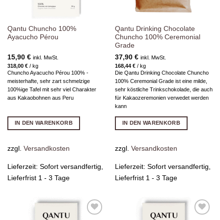
Qantu Chuncho 100%
Qantu Drinking Chocolate
Ayacucho Pérou
Chuncho 100% Ceremonial
Grade
15,90
€
37,90
€
inkl. MwSt.
inkl. MwSt.
318,00
€
/
kg
168,44
€
/
kg
Chuncho Ayacucho Pérou 100% -
Die Qantu Drinking Chocolate Chuncho
meisterhafte, sehr zart schmelzige
100% Ceremonial Grade ist eine milde,
100%ige Tafel mit sehr viel Charakter
sehr köstliche Trinkschokolade, die auch
aus Kakaobohnen aus Peru
für Kakaozeremonien verwedet werden
kann
IN DEN WARENKORB
IN DEN WARENKORB
zzgl.
Versandkosten
zzgl.
Versandkosten
Lieferzeit:
Sofort versandfertig,
Lieferzeit:
Sofort versandfertig,
Lieferfrist 1 - 3 Tage
Lieferfrist 1 - 3 Tage