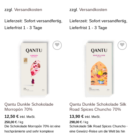
zzgl.
Versandkosten
zzgl.
Versandkosten
Lieferzeit:
Sofort versandfertig,
Lieferzeit:
Sofort versandfertig,
Lieferfrist 1 - 3 Tage
Lieferfrist 1 - 3 Tage
Zur
Zur
Wunschliste
Wunschliste
hinzufügen
hinzufügen
Qantu Dunkle Schokolade
Qantu Dunkle Schokolade Silk
Morropón 70%
Road Spices Chuncho 70%
12,50
€
13,90
€
inkl. MwSt.
inkl. MwSt.
250,00
€
/
kg
298,00
€
/
kg
Die Schokolade Morropón 70% ist eine
Schokolade Silk Road Spices Chuncho -
hochprämierte und sehr komplexe
eine Gewürz-Reise um die Welt bis hin