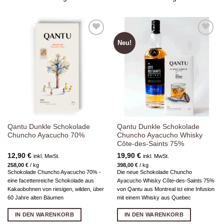
Neu!
Zur
Zur
Wunschliste
Wunschliste
hinzufügen
hinzufügen
Qantu Dunkle Schokolade
Qantu Dunkle Schokolade
Chuncho Ayacucho 70%
Chuncho Ayacucho Whisky
Côte-des-Saints 75%
12,90
€
19,90
€
inkl. MwSt.
inkl. MwSt.
258,00
€
/
kg
398,00
€
/
kg
Schokolade Chuncho Ayacucho 70% -
Die neue Schokolade Chuncho
eine facettenreiche Schokolade aus
Ayacucho Whisky Côte-des-Saints 75%
Kakaobohnen von riesigen, wilden, über
von Qantu aus Montreal ist eine Infusion
60 Jahre alten Bäumen
mit einem Whisky aus Quebec
IN DEN WARENKORB
IN DEN WARENKORB