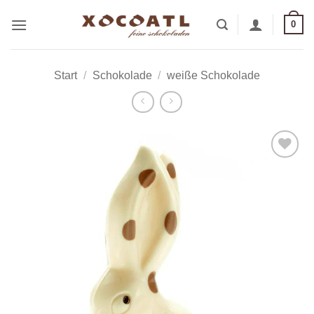
Zum
0
Inhalt
springen
Start
/
Schokolade
/
weiße Schokolade
Zur
Wunschliste
hinzufügen