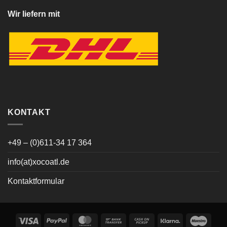
Wir liefern mit
KONTAKT
+49 – (0)611-34 17 364
info(at)xocoatl.de
Kontaktformular
Visa
PayPal
MasterCard
Bank
Cash
Klarna
Maes