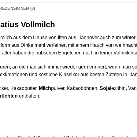
REZENSIONEN (0)
atius Vollmilch
llmilch aus dem Hause von Ilten aus Hannover auch zum winter
elform aus Dinkelmehl verfeinert mit einem Hauch von weihna
 aller haben die hübschen Engelchen noch in feiner Vollmilc
uren, an die man sich immer wieder gern erinnert, wenn man sein
kreationen und köstliche Klassiker aus besten Zutaten in Hann
ker, Kakaobutter,
Milch
pulver, Kakaobohnen,
Soja
lezithin, Van
rüchten
enthalten.