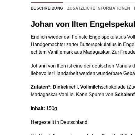
BESCHREIBUNG
ZUSÄTZLICHE INFORMATIONEN
Johan von Ilten Engelspekul
Endlich wieder da! Feinste Engelspekulatius Vo
Handgemachter zarter Butterspekulatius in Eng
echtem Vanillemark aus Madagaskar. Zur Freude
Johann von Ilten ist eine der deutschen Manufakt
liebevoller Handarbeit werden wunderbare Gebäck
Zutaten*:
Dinkel
mehl,
Vollmilch
schokolade (Zuc
Madagaskar-Vanille. Kann Spuren von
Schalenf
Inhalt:
150g
Hergestellt in Deutschland