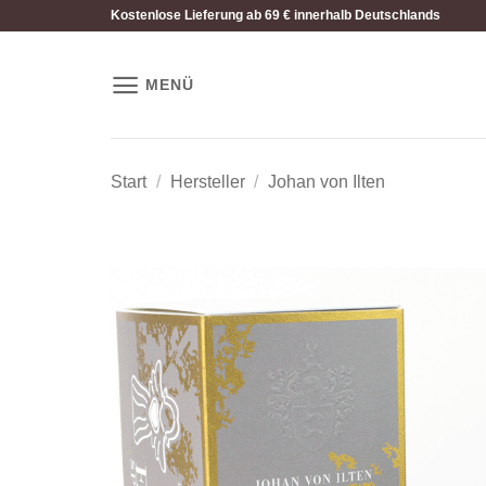
Zum
Kostenlose Lieferung ab 69 € innerhalb Deutschlands
Inhalt
springen
MENÜ
Start
/
Hersteller
/
Johan von Ilten