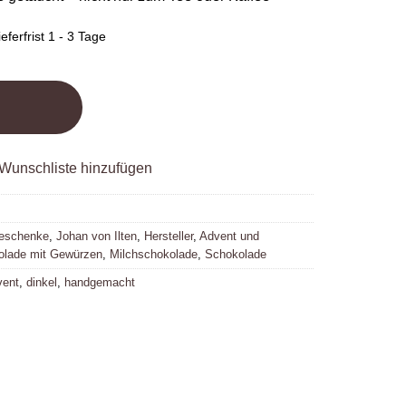
eferfrist 1 - 3 Tage
Wunschliste hinzufügen
eschenke
,
Johan von Ilten
,
Hersteller
,
Advent und
olade mit Gewürzen
,
Milchschokolade
,
Schokolade
vent
,
dinkel
,
handgemacht