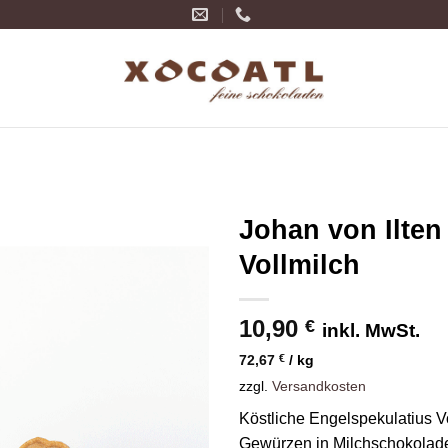
Johan von Ilten
Vollmilch
Zur
Wunschliste
hinzufügen
10,90
€
inkl. MwSt.
72,67
€
/
kg
zzgl.
Versandkosten
Köstliche Engelspekulatius Vo
Gewürzen in Milchschokolade 