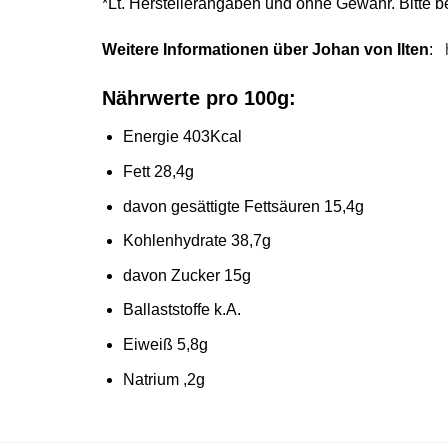
*Lt. Herstellerangaben und ohne Gewähr. Bitte b
Weitere Informationen über Johan von Ilten
:
Nährwerte pro 100g:
Energie 403Kcal
Fett 28,4g
davon gesättigte Fettsäuren 15,4g
Kohlenhydrate 38,7g
davon Zucker 15g
Ballaststoffe k.A.
Eiweiß 5,8g
Natrium ,2g