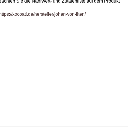
eachten Sie die Nährwert- und Zutatenliste auf dem Produkt
https://xocoatl.de/hersteller/johan-von-ilten/