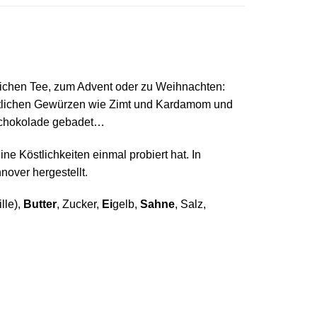
lichen Tee, zum Advent oder zu Weihnachten:
chtlichen Gewürzen wie Zimt und Kardamom und
hschokolade gebadet…
e Köstlichkeiten einmal probiert hat. In
over hergestellt.
ille),
Butter
, Zucker,
Ei
gelb,
Sahne
, Salz,