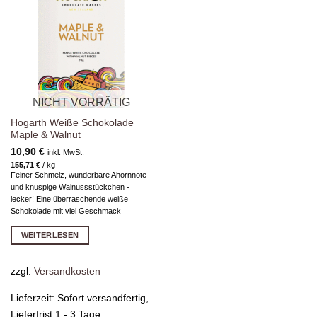
Zur
Wunschliste
hinzufügen
NICHT VORRÄTIG
Hogarth Weiße Schokolade
Maple & Walnut
10,90
€
inkl. MwSt.
155,71
€
/
kg
Feiner Schmelz, wunderbare Ahornnote
und knuspige Walnussstückchen -
lecker! Eine überraschende weiße
Schokolade mit viel Geschmack
WEITERLESEN
zzgl.
Versandkosten
Lieferzeit:
Sofort versandfertig,
Lieferfrist 1 - 3 Tage