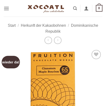
Zum
0
Inhalt
springen
Start
/
Herkunft der Kakaobohnen
/
Dominikanische
Republik
wieder da!
Zur
Wunschliste
hinzufügen