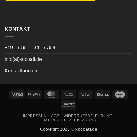
KONTAKT
+49 – (0)611-34 17 364
info(at)xocoatl.de
Kontaktformular
Visa
PayPal
MasterCard
Bank
Cash
Klarna
Maes
Transfer
on
Sofort
Pickup
IMPRESSUM
AGB
WIDERRUFSBELEHRUNG
DATENSCHUTZERKLÄRUNG
Copyright 2026 ©
xocoatl.de