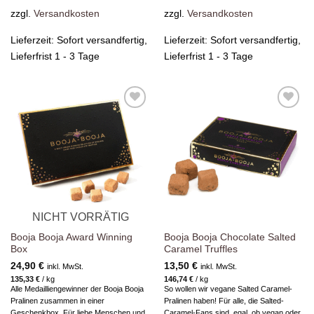
zzgl.
Versandkosten
zzgl.
Versandkosten
Lieferzeit:
Sofort versandfertig,
Lieferzeit:
Sofort versandfertig,
Lieferfrist 1 - 3 Tage
Lieferfrist 1 - 3 Tage
Zur
Zur
Wunschliste
Wunschliste
hinzufügen
hinzufügen
NICHT VORRÄTIG
Booja Booja Award Winning
Booja Booja Chocolate Salted
Box
Caramel Truffles
24,90
€
13,50
€
inkl. MwSt.
inkl. MwSt.
135,33
€
/
kg
146,74
€
/
kg
Alle Medailliengewinner der Booja Booja
So wollen wir vegane Salted Caramel-
Pralinen zusammen in einer
Pralinen haben! Für alle, die Salted-
Geschenkbox. Für liebe Menschen und
Caramel-Fans sind, egal, ob vegan oder