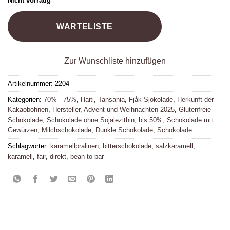
Nicht vorrätig
WARTELISTE
Zur Wunschliste hinzufügen
Artikelnummer:
2204
Kategorien:
70% - 75%
,
Haiti
,
Tansania
,
Fjåk Sjokolade
,
Herkunft der
Kakaobohnen
,
Hersteller
,
Advent und Weihnachten 2025
,
Glutenfreie
Schokolade
,
Schokolade ohne Sojalezithin
,
bis 50%
,
Schokolade mit
Gewürzen
,
Milchschokolade
,
Dunkle Schokolade
,
Schokolade
Schlagwörter:
karamellpralinen
,
bitterschokolade
,
salzkaramell
,
karamell
,
fair
,
direkt
,
bean to bar