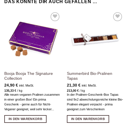
DAS KÖNNTE DIR AUCH GEFALLEN …
Zur
Zur
Wunschliste
Wunschliste
hinzufügen
hinzufügen
Booja Booja The Signature
Summerbird Bio-Pralinen
Collection
Tapas
24,90
€
21,30
€
inkl. MwSt.
inkl. MwSt.
135,33
€
/
kg
213,00
€
/
kg
Alle neuen veganen Pralinen zusammen
In der Pralinen-Geschenk-Box Tapas
in einer großen Box! Ein prima
sind 9x2 abwechslungsreiche kleine Bio-
Geschenk - gerne auch für Nicht-
Pralinen elegant verpackt - prima
Veganer geeignet, weil sehr lecker...
geeignet zum Verschenken
IN DEN WARENKORB
IN DEN WARENKORB