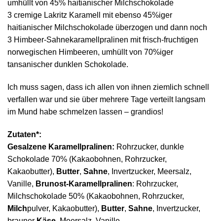
umhüllt von 45% haitianischer Milchschokolade
3 cremige Lakritz Karamell mit ebenso 45%iger
haitianischer Milchschokolade überzogen und dann noch
3 Himbeer-Sahnekaramellpralinen mit frisch-fruchtigen
norwegischen Himbeeren, umhüllt von 70%iger
tansanischer dunklen Schokolade.
Ich muss sagen, dass ich allen von ihnen ziemlich schnell
verfallen war und sie über mehrere Tage verteilt langsam
im Mund habe schmelzen lassen – grandios!
Zutaten*:
Gesalzene Karamellpralinen:
Rohrzucker, dunkle
Schokolade 70% (Kakaobohnen, Rohrzucker,
Kakaobutter),
Butter
,
Sahne
, Invertzucker, Meersalz,
Vanille,
Brunost-Karamellpralinen
: Rohrzucker,
Milchschokolade 50% (Kakaobohnen, Rohrzucker,
Milch
pulver, Kakaobutter),
Butter
,
Sahne
, Invertzucker,
brauner
Käse
, Meersalz, Vanille