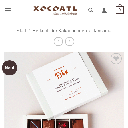
Zum
0
Inhalt
springen
Start
/
Herkunft der Kakaobohnen
/
Tansania
Neu!
Zur
Wunschliste
hinzufügen