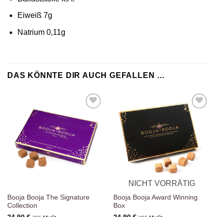
Eiweiß 7g
Natrium 0,11g
DAS KÖNNTE DIR AUCH GEFALLEN …
Zur
Zur
Wunschliste
Wunschliste
hinzufügen
hinzufügen
NICHT VORRÄTIG
Booja Booja The Signature
Booja Booja Award Winning
Collection
Box