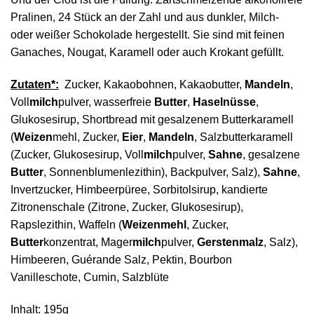
Pralinen, 24 Stück an der Zahl und aus dunkler, Milch-
oder weißer Schokolade hergestellt. Sie sind mit feinen
Ganaches, Nougat, Karamell oder auch Krokant gefüllt.
Zutaten*:
Zucker, Kakaobohnen, Kakaobutter,
Mandeln
,
Voll
milch
pulver, wasserfreie
Butter
,
Haselnüsse
,
Glukosesirup, Shortbread mit gesalzenem Butterkaramell
(
Weizen
mehl, Zucker,
Eier
,
Mandeln
, Salzbutterkaramell
(Zucker, Glukosesirup, Voll
milch
pulver,
Sahne
, gesalzene
Butter
, Sonnenblumenlezithin), Backpulver, Salz),
Sahne
,
Invertzucker, Himbeerpüree, Sorbitolsirup, kandierte
Zitronenschale (Zitrone, Zucker, Glukosesirup),
Rapslezithin, Waffeln (
Weizenmehl
, Zucker,
Butter
konzentrat, Mager
milch
pulver,
Gerstenmalz
, Salz),
Himbeeren, Guérande Salz, Pektin, Bourbon
Vanilleschote, Cumin, Salzblüte
Inhalt: 195g