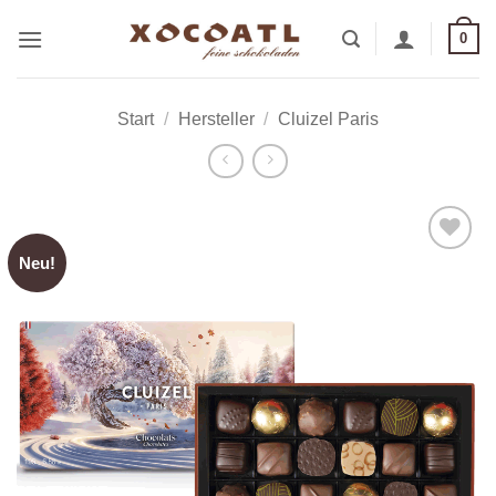
Zum
0
Inhalt
springen
Start
/
Hersteller
/
Cluizel Paris
Neu!
Zur
Wunschliste
hinzufügen