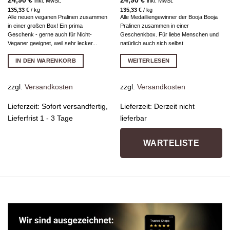
24,90
€
24,90
€
inkl. MwSt.
inkl. MwSt.
135,33
€
/
kg
135,33
€
/
kg
Alle neuen veganen Pralinen zusammen
Alle Medailliengewinner der Booja Booja
in einer großen Box! Ein prima
Pralinen zusammen in einer
Geschenk - gerne auch für Nicht-
Geschenkbox. Für liebe Menschen und
Veganer geeignet, weil sehr lecker...
natürlich auch sich selbst
IN DEN WARENKORB
WEITERLESEN
zzgl.
Versandkosten
zzgl.
Versandkosten
Lieferzeit:
Sofort versandfertig,
Lieferzeit:
Derzeit nicht
Lieferfrist 1 - 3 Tage
lieferbar
WARTELISTE