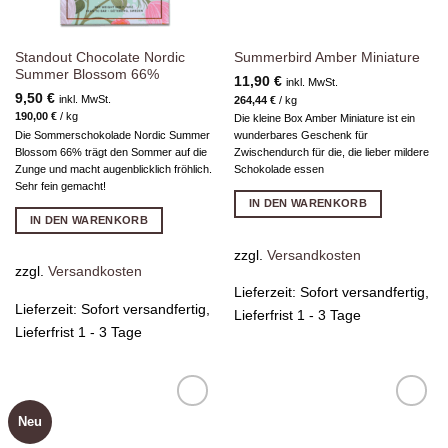
Standout Chocolate Nordic
Summerbird Amber Miniature
Summer Blossom 66%
11,90
€
inkl. MwSt.
9,50
€
inkl. MwSt.
264,44
€
/
kg
190,00
€
/
kg
Die kleine Box Amber Miniature ist ein
Die Sommerschokolade Nordic Summer
wunderbares Geschenk für
Blossom 66% trägt den Sommer auf die
Zwischendurch für die, die lieber mildere
Zunge und macht augenblicklich fröhlich.
Schokolade essen
Sehr fein gemacht!
IN DEN WARENKORB
IN DEN WARENKORB
zzgl.
Versandkosten
zzgl.
Versandkosten
Lieferzeit:
Sofort versandfertig,
Lieferzeit:
Sofort versandfertig,
Lieferfrist 1 - 3 Tage
Lieferfrist 1 - 3 Tage
Neu
Zur
Zur
Wunschliste
Wunschliste