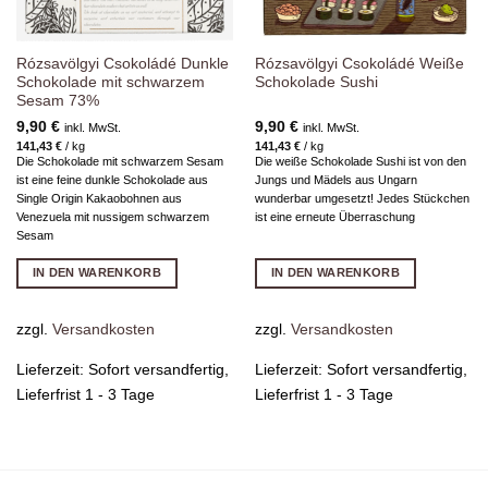
Rózsavölgyi Csokoládé Dunkle
Rózsavölgyi Csokoládé Weiße
Schokolade mit schwarzem
Schokolade Sushi
Sesam 73%
9,90
€
9,90
€
inkl. MwSt.
inkl. MwSt.
141,43
€
/
kg
141,43
€
/
kg
Die Schokolade mit schwarzem Sesam
Die weiße Schokolade Sushi ist von den
ist eine feine dunkle Schokolade aus
Jungs und Mädels aus Ungarn
Single Origin Kakaobohnen aus
wunderbar umgesetzt! Jedes Stückchen
Venezuela mit nussigem schwarzem
ist eine erneute Überraschung
Sesam
IN DEN WARENKORB
IN DEN WARENKORB
zzgl.
Versandkosten
zzgl.
Versandkosten
Lieferzeit:
Sofort versandfertig,
Lieferzeit:
Sofort versandfertig,
Lieferfrist 1 - 3 Tage
Lieferfrist 1 - 3 Tage