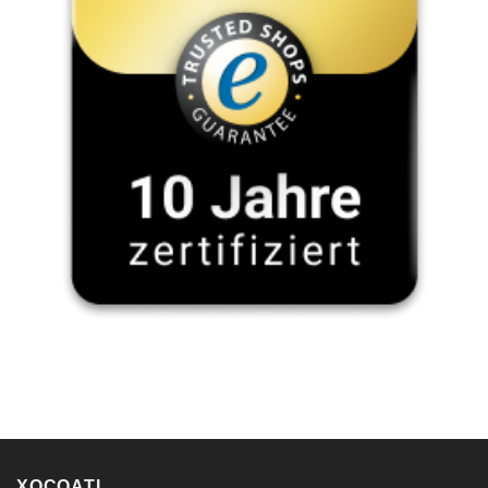
XOCOATL