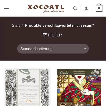
Zum
0
Inhalt
springen
Start
/
Produkte verschlagwortet mit „sesam“
FILTER
Zur
Zur
Wunschliste
Wunschliste
hinzufügen
hinzufügen