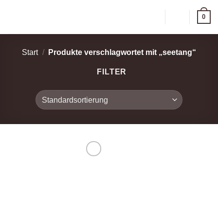
Zum
0
Inhalt
springen
Start
/
Produkte verschlagwortet mit „seetang“
FILTER
Zur
Wunschliste
hinzufügen