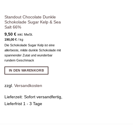
Standout Chocolate Dunkle
Schokolade Sugar Kelp & Sea
Salt 66%
9,50
€
inkl. MwSt.
190,00
€
/
kg
Die Schokolade Sugar Kelp ist eine
allerbeste, milde dunkle Schokolade mit
spannender Zutat und wunderbar
rundem Geschmack
IN DEN WARENKORB
zzgl.
Versandkosten
Lieferzeit:
Sofort versandfertig,
Lieferfrist 1 - 3 Tage