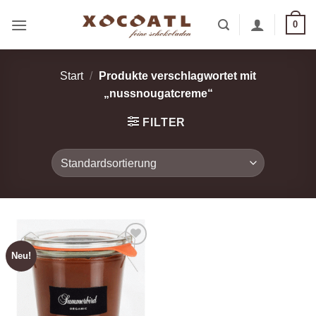
Zum
0
Inhalt
springen
Start
/
Produkte verschlagwortet mit
„nussnougatcreme“
FILTER
Neu!
Zur
Wunschliste
hinzufügen