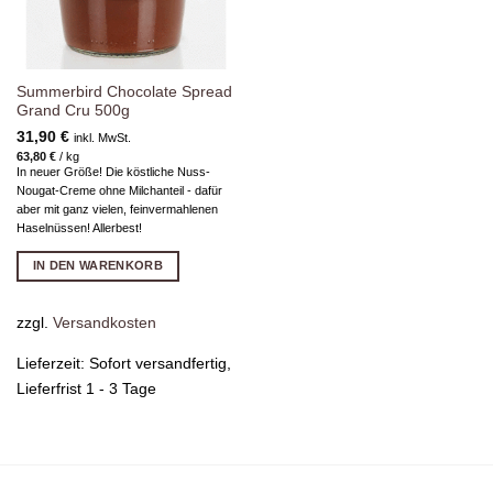
Summerbird Chocolate Spread
Grand Cru 500g
31,90
€
inkl. MwSt.
63,80
€
/
kg
In neuer Größe! Die köstliche Nuss-
Nougat-Creme ohne Milchanteil - dafür
aber mit ganz vielen, feinvermahlenen
Haselnüssen! Allerbest!
IN DEN WARENKORB
zzgl.
Versandkosten
Lieferzeit:
Sofort versandfertig,
Lieferfrist 1 - 3 Tage