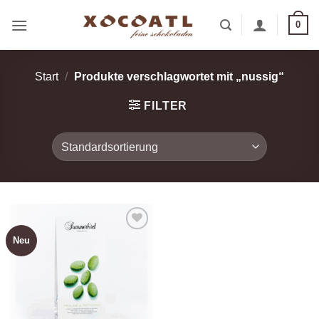
Zum
0
Inhalt
springen
Start
/
Produkte verschlagwortet mit „nussig“
FILTER
Neu
Zur
Wunschliste
hinzufügen