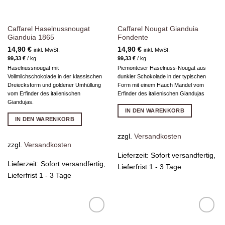
Caffarel Haselnussnougat
Caffarel Nougat Gianduia
Gianduia 1865
Fondente
14,90
€
14,90
€
inkl. MwSt.
inkl. MwSt.
99,33
€
/
kg
99,33
€
/
kg
Haselnussnougat mit
Piemonteser Haselnuss-Nougat aus
Vollmilchschokolade in der klassischen
dunkler Schokolade in der typischen
Dreiecksform und goldener Umhüllung
Form mit einem Hauch Mandel vom
vom Erfinder des italienischen
Erfinder des italienischen Giandujas
Giandujas.
IN DEN WARENKORB
IN DEN WARENKORB
zzgl.
Versandkosten
zzgl.
Versandkosten
Lieferzeit:
Sofort versandfertig,
Lieferzeit:
Sofort versandfertig,
Lieferfrist 1 - 3 Tage
Lieferfrist 1 - 3 Tage
Zur
Zur