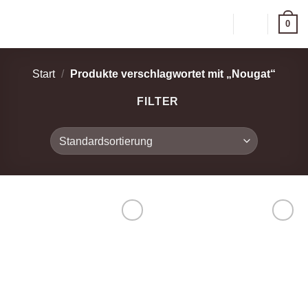
Zum
0
Inhalt
springen
Start
/
Produkte verschlagwortet mit „Nougat“
FILTER
Zur
Zur
Wunschliste
Wunschliste
hinzufügen
hinzufügen