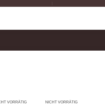
Zur
Zur
Wunschliste
Wunschliste
hinzufügen
hinzufügen
CHT VORRÄTIG
NICHT VORRÄTIG