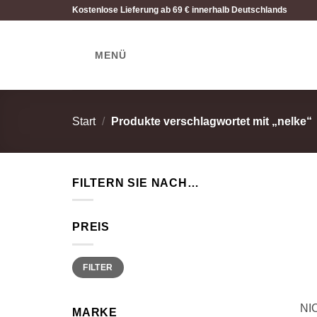
Zum
Kostenlose Lieferung ab 69 € innerhalb Deutschlands
Inhalt
springen
MENÜ
Start
/
Produkte verschlagwortet mit „nelke“
FILTERN SIE NACH…
PREIS
Min.
Max.
FILTER
Preis
Preis
NI
MARKE