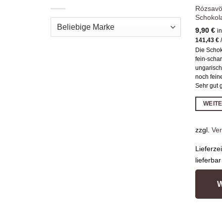
Rózsavö
Schokol
9,90
€
i
141,43
€
Die Schok
fein-scha
ungarisc
noch fei
Sehr gut 
WEIT
zzgl.
Ve
Lieferze
lieferbar