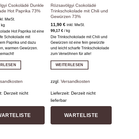
lgyi Csokoládé Dunkle
Rózsavölgyi Csokoládé
ade Hot Paprika 73%
Trinkschokolade mit Chili und
Gewürzen 73%
nkl. MwSt.
11,90
€
inkl. MwSt.
/
kg
99,17
€
/
kg
olade Hot Paprika ist eine
rfe Schokolade mit
Die Trinkschokolade mit Chili und
hem Paprika und dazu
Gewürzen ist eine fein gewürzte
nen, warmen Gewürzen.
und leicht scharfe Trinkschokolade
gemacht!
zum Verwöhnen für alle!
ERLESEN
WEITERLESEN
rsandkosten
zzgl.
Versandkosten
it:
Derzeit nicht
Lieferzeit:
Derzeit nicht
lieferbar
WARTELISTE
WARTELISTE