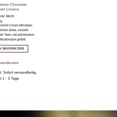
down Chocolate
int Creams
inkl. MwSt.
kg
rmint Cream Minztaler
erbar dicke, einzeln
te Taler, mit allerbestem
Inzfondant gefüllt
EN WARENKORB
rsandkosten
it:
Sofort versandfertig,
st 1 - 3 Tage