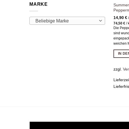
MARKE
Summer
Pepperm
14,90
€
Beliebige Marke
74,50
€
/
Die Peppe
sind wund
eingepack
weichen M
IN D
zzgl.
Ve
Lieferze
Lieferfri