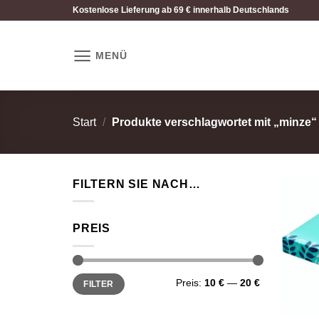
Zum
Kostenlose Lieferung ab 69 € innerhalb Deutschlands
Inhalt
springen
MENÜ
Start
/
Produkte verschlagwortet mit „minze“
FILTERN SIE NACH…
PREIS
Min.
Max.
Preis:
10 €
—
20 €
FILTER
Preis
Preis