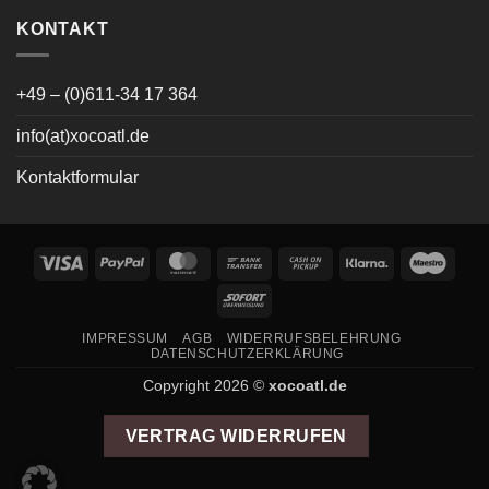
KONTAKT
+49 – (0)611-34 17 364
info(at)xocoatl.de
Kontaktformular
Visa
PayPal
MasterCard
Bank
Cash
Klarna
Maes
Transfer
on
Sofort
Pickup
IMPRESSUM
AGB
WIDERRUFSBELEHRUNG
DATENSCHUTZERKLÄRUNG
Copyright 2026 ©
xocoatl.de
VERTRAG WIDERRUFEN