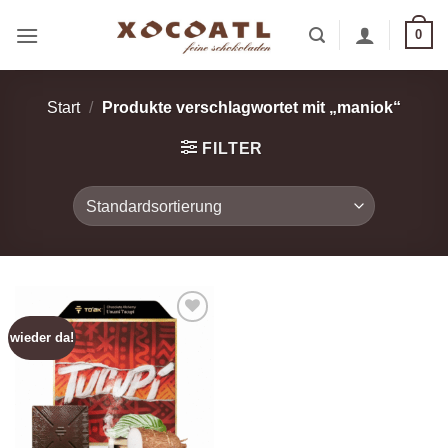
Zum
0
Inhalt
springen
Start
/
Produkte verschlagwortet mit „maniok“
FILTER
wieder da!
Zur
Wunschliste
hinzufügen