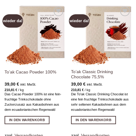
wieder da!
wieder da!
Zur
Zur
Wunschliste
Wunschliste
hinzufügen
hinzufügen
To’ak Classic Drinking
To’ak Cacao Powder 100%
Chocolate 75,5%
39,00
€
39,00
€
inkl. MwSt.
inkl. MwSt.
210,81
€
/
kg
210,81
€
/
kg
Das Cacao Powder 100% ist eine fein-
Die To'ak Classic Drinking Chocolat ist
fruchtige Trinkschokolade ohne
eine fein fruchtige Trinkschokolade aus
Zuckerzusatz aus Kakaobohnen aus
sehr seltenen Kakaobohnen aus dem
dem ecuadorianischen Regenwald
ecuadorianischen Regenwald
IN DEN WARENKORB
IN DEN WARENKORB
zzgl.
Versandkosten
zzgl.
Versandkosten