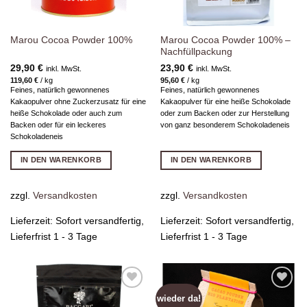
Marou Cocoa Powder 100% –
Marou Cocoa Powder 100%
Nachfüllpackung
29,90
€
23,90
€
inkl. MwSt.
inkl. MwSt.
119,60
€
/
kg
95,60
€
/
kg
Feines, natürlich gewonnenes
Feines, natürlich gewonnenes
Kakaopulver ohne Zuckerzusatz für eine
Kakaopulver für eine heiße Schokolade
heiße Schokolade oder auch zum
oder zum Backen oder zur Herstellung
Backen oder für ein leckeres
von ganz besonderem Schokoladeneis
Schokoladeneis
IN DEN WARENKORB
IN DEN WARENKORB
zzgl.
Versandkosten
zzgl.
Versandkosten
Lieferzeit:
Sofort versandfertig,
Lieferzeit:
Sofort versandfertig,
Lieferfrist 1 - 3 Tage
Lieferfrist 1 - 3 Tage
wieder da!
Zur
Zur