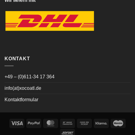
Wir liefern mit
KONTAKT
+49 – (0)611-34 17 364
info(at)xocoatl.de
Kontaktformular
Visa
PayPal
MasterCard
Bank
Cash
Klarna
Maes
Transfer
on
Sofort