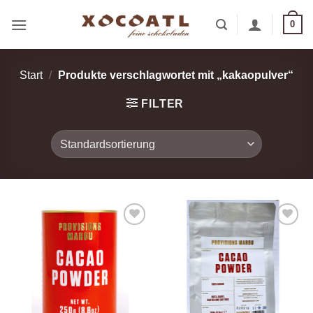
Zum
0
Inhalt
springen
Start
/
Produkte verschlagwortet mit „kakaopulver“
FILTER
Zur
Zur
Wunschliste
Wunschliste
hinzufügen
hinzufügen