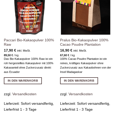
Wunschliste
Wunschliste
hinzufügen
hinzufügen
Paccari Bio-Kakaopulver 100%
Pralus Bio-Kakaopulver 100%
Raw
Cacao Poudre Plantation
17,90
€
16,90
€
inkl. MwSt.
inkl. MwSt.
89,50
€
/
kg
67,60
€
/
kg
Das Bio-Kakaopulver 100% Raw ist ein
100% Cacao Poudre Plantation ist ein
roh hergestelltes Kakaopulver mit 100%
reines, kräftiges Kakaopulver ohne
Kakaoanteil ohne Zuckerzusatz direkt
Zuckerzusatz aus Kakaobohnen von der
aus Ecuador
Insel Madagaskar
IN DEN WARENKORB
IN DEN WARENKORB
zzgl.
Versandkosten
zzgl.
Versandkosten
Lieferzeit:
Sofort versandfertig,
Lieferzeit:
Sofort versandfertig,
Lieferfrist 1 - 3 Tage
Lieferfrist 1 - 3 Tage