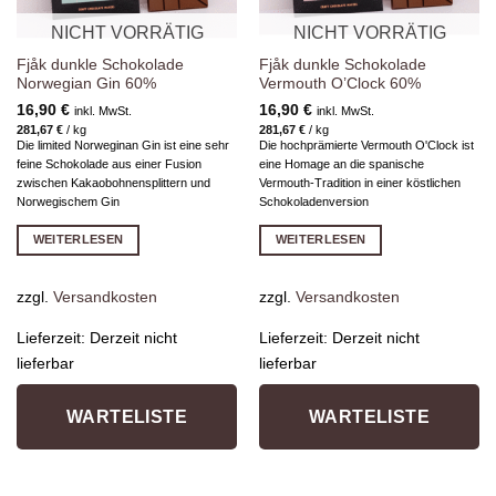
NICHT VORRÄTIG
NICHT VORRÄTIG
Fjåk dunkle Schokolade
Fjåk dunkle Schokolade
Norwegian Gin 60%
Vermouth O’Clock 60%
16,90
€
16,90
€
inkl. MwSt.
inkl. MwSt.
281,67
€
/
kg
281,67
€
/
kg
Die limited Norweginan Gin ist eine sehr
Die hochprämierte Vermouth O'Clock ist
feine Schokolade aus einer Fusion
eine Homage an die spanische
zwischen Kakaobohnensplittern und
Vermouth-Tradition in einer köstlichen
Norwegischem Gin
Schokoladenversion
WEITERLESEN
WEITERLESEN
zzgl.
Versandkosten
zzgl.
Versandkosten
Lieferzeit:
Derzeit nicht
Lieferzeit:
Derzeit nicht
lieferbar
lieferbar
WARTELISTE
WARTELISTE