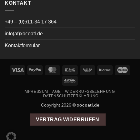
KONTAKT
+49 – (0)611-34 17 364
info(at)xocoatl.de
Kontaktformular
Visa
PayPal
MasterCard
Bank
Cash
Klarna
Maes
Transfer
on
Sofort
Pickup
IMPRESSUM
AGB
WIDERRUFSBELEHRUNG
DATENSCHUTZERKLÄRUNG
Copyright 2026 ©
xocoatl.de
VERTRAG WIDERRUFEN