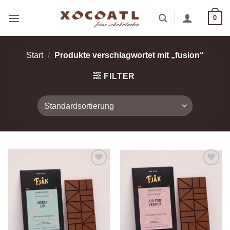
Zum
0
Inhalt
springen
Start
/
Produkte verschlagwortet mit „fusion“
FILTER
Zur
Zur
Wunschliste
Wunschliste
hinzufügen
hinzufügen