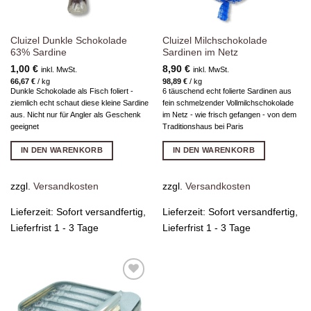
Cluizel Dunkle Schokolade
Cluizel Milchschokolade
63% Sardine
Sardinen im Netz
1,00
€
8,90
€
inkl. MwSt.
inkl. MwSt.
66,67
€
/
kg
98,89
€
/
kg
Dunkle Schokolade als Fisch foliert -
6 täuschend echt folierte Sardinen aus
ziemlich echt schaut diese kleine Sardine
fein schmelzender Vollmilchschokolade
aus. Nicht nur für Angler als Geschenk
im Netz - wie frisch gefangen - von dem
geeignet
Traditionshaus bei Paris
IN DEN WARENKORB
IN DEN WARENKORB
zzgl.
Versandkosten
zzgl.
Versandkosten
Lieferzeit:
Sofort versandfertig,
Lieferzeit:
Sofort versandfertig,
Lieferfrist 1 - 3 Tage
Lieferfrist 1 - 3 Tage
Zur
Wunschliste
hinzufügen