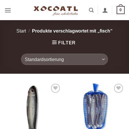
Zum
0
Inhalt
springen
Start
/
Produkte verschlagwortet mit „fisch“
FILTER
Zur
Zur
Wunschliste
Wunschliste
hinzufügen
hinzufügen