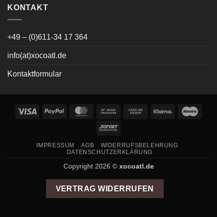
KONTAKT
+49 – (0)611-34 17 364
info(at)xocoatl.de
Kontaktformular
Visa
PayPal
MasterCard
Bank
Cash
Klarna
Maes
Transfer
on
Sofort
Pickup
IMPRESSUM
AGB
WIDERRUFSBELEHRUNG
DATENSCHUTZERKLÄRUNG
Copyright 2026 ©
xocoatl.de
VERTRAG WIDERRUFEN