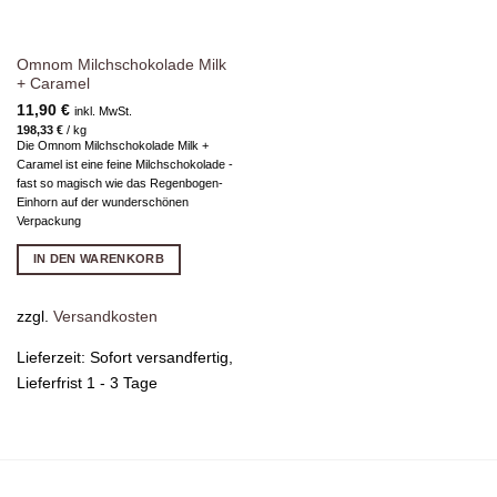
Omnom Milchschokolade Milk
+ Caramel
11,90
€
inkl. MwSt.
198,33
€
/
kg
Die Omnom Milchschokolade Milk +
Caramel ist eine feine Milchschokolade -
fast so magisch wie das Regenbogen-
Einhorn auf der wunderschönen
Verpackung
IN DEN WARENKORB
zzgl.
Versandkosten
Lieferzeit:
Sofort versandfertig,
Lieferfrist 1 - 3 Tage