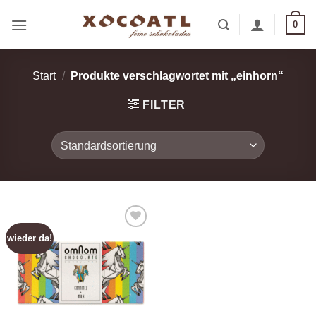
Zum
0
Inhalt
springen
Start
/
Produkte verschlagwortet mit „einhorn“
FILTER
wieder da!
Zur
Wunschliste
hinzufügen