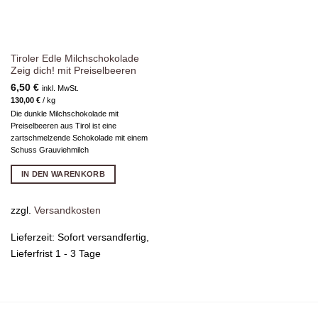
Tiroler Edle Milchschokolade
Zeig dich! mit Preiselbeeren
6,50
€
inkl. MwSt.
130,00
€
/
kg
Die dunkle Milchschokolade mit
Preiselbeeren aus Tirol ist eine
zartschmelzende Schokolade mit einem
Schuss Grauviehmilch
IN DEN WARENKORB
zzgl.
Versandkosten
Lieferzeit:
Sofort versandfertig,
Lieferfrist 1 - 3 Tage