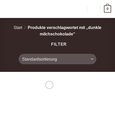
Zum
0
Inhalt
springen
Start
/
Produkte verschlagwortet mit „dunkle
milchschokolade“
FILTER
Zur
Wunschliste
hinzufügen