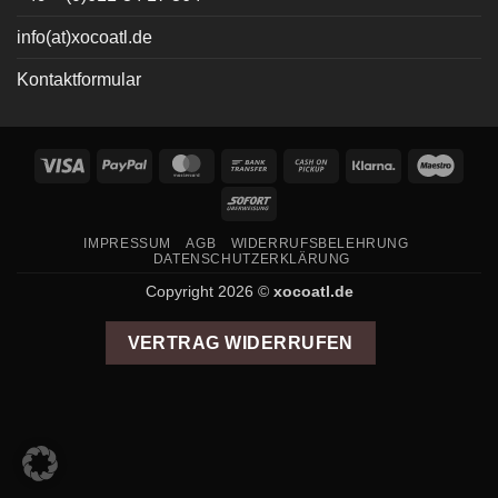
info(at)xocoatl.de
Kontaktformular
Visa
PayPal
MasterCard
Bank
Cash
Klarna
Maes
Transfer
on
Sofort
Pickup
IMPRESSUM
AGB
WIDERRUFSBELEHRUNG
DATENSCHUTZERKLÄRUNG
Copyright 2026 ©
xocoatl.de
VERTRAG WIDERRUFEN