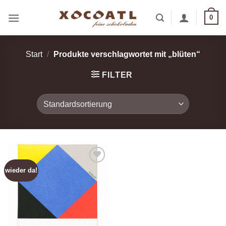
Zum
0
Inhalt
springen
Start
/
Produkte verschlagwortet mit „blüten“
FILTER
wieder da!
Zur
Wunschliste
hinzufügen