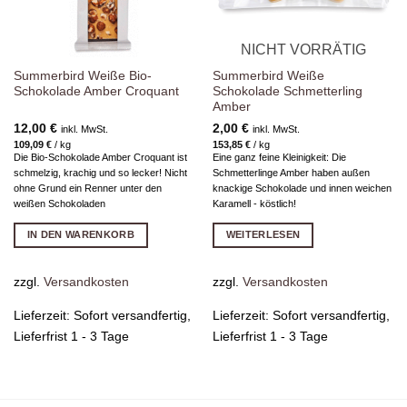
NICHT VORRÄTIG
Summerbird Weiße Bio-
Summerbird Weiße
Schokolade Amber Croquant
Schokolade Schmetterling
Amber
12,00
€
2,00
€
inkl. MwSt.
inkl. MwSt.
109,09
€
/
kg
153,85
€
/
kg
Die Bio-Schokolade Amber Croquant ist
Eine ganz feine Kleinigkeit: Die
schmelzig, krachig und so lecker! Nicht
Schmetterlinge Amber haben außen
ohne Grund ein Renner unter den
knackige Schokolade und innen weichen
weißen Schokoladen
Karamell - köstlich!
IN DEN WARENKORB
WEITERLESEN
zzgl.
Versandkosten
zzgl.
Versandkosten
Lieferzeit:
Sofort versandfertig,
Lieferzeit:
Sofort versandfertig,
Lieferfrist 1 - 3 Tage
Lieferfrist 1 - 3 Tage