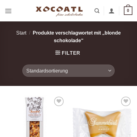
Zum
0
Inhalt
springen
Start
/
Produkte verschlagwortet mit „blonde
schokolade“
FILTER
Zur
Zur
Wunschliste
Wunschliste
hinzufügen
hinzufügen